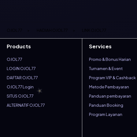
Layer Popup Close
OJOL77
>
HADIAH OJOL77
>
LINK OJOL77
Footer Navigation
Products
Services
OJOL77
Promo & Bonus Harian
LOGIN OJOL77
Turnamen & Event
DAFTAR OJOL77
Program VIP & Cashback
OJOL77 Login
Metode Pembayaran
SITUS OJOL77
Panduan pembayaran
ALTERNATIF OJOL77
Panduan Booking
Program Layanan