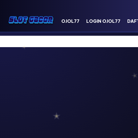
Skip
to
content
OJOL77
LOGIN OJOL77
DAF