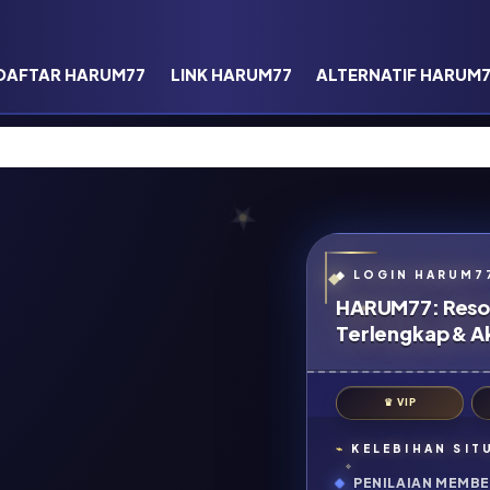
DAFTAR HARUM77
LINK HARUM77
ALTERNATIF HARUM
HARUM77: Reso
Terlengkap & Ak
♛ VIP
KELEBIHAN SIT
PENILAIAN MEMB