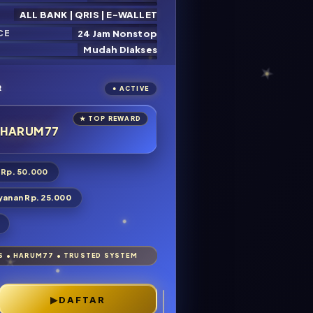
ALL BANK | QRIS | E-WALLET
24 Jam Nonstop
CE
Mudah Diakses
R
HARUM77
 Rp. 50.000
yanan Rp. 25.000
DAFTAR